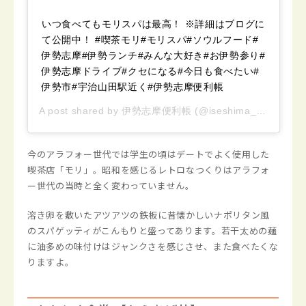
いつ食べてもモリスパは最高！ ※詳細はブログに
て公開中！ #喫茶モリ#モリスパ#ソウルフード#
伊勢志摩#伊勢ランチ#みんな大好き#お伊勢参り#
伊勢志摩ドライブ#クセになる#今日も食べたい#
伊勢市#宇治山田駅近く#伊勢志摩便利帳
A post shared by
伊勢志摩便利帳
(@iseshima_convenientbook) on
今のアラフォー世代では学生の頃はデートでよく使用した
喫茶店「モリ」。昭和を感じるレトロなつくりはアラフォ
ー世代の当時と全く変わっていません。
溶き卵を敷いたアツアツの鉄板に昔懐かしいナポリタン風
のスパゲッティがこんもりと盛ってあります。若干太めの麺
に油多めの味付けはジャンクさを感じさせ、また食べたくな
りますよ。