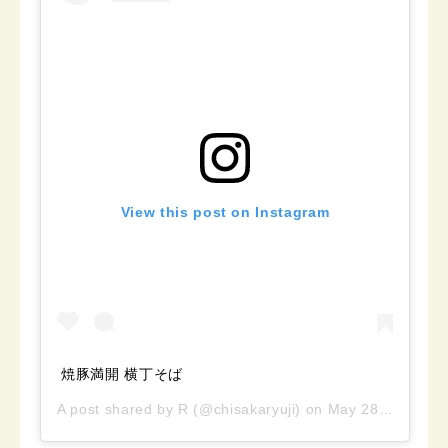
View this post on Instagram
焼豚満開 横丁そば
A post shared by
R
(@chisakaryuji) on
May 28, 2016 at 6:06pm PDT