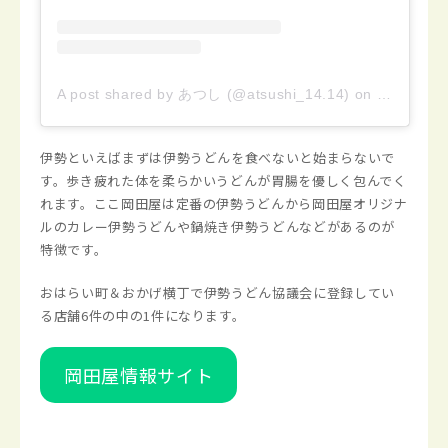
A post shared by あつし (@atsushi_14.14)
on
Dec 27, 2
伊勢といえばまずは伊勢うどんを食べないと始まらないで
す。歩き疲れた体を柔らかいうどんが胃腸を優しく包んでく
れます。ここ岡田屋は定番の伊勢うどんから岡田屋オリジナ
ルのカレー伊勢うどんや鍋焼き伊勢うどんなどがあるのが
特徴です。
おはらい町＆おかげ横丁で伊勢うどん協議会に登録してい
る店舗6件の中の1件になります。
岡田屋情報サイト