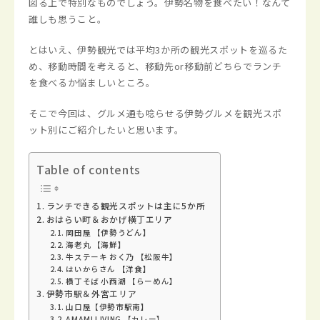
図る上で特別なものでしょう。伊勢名物を食べたい！なんて
誰しも思うこと。
とはいえ、伊勢観光では平均3か所の観光スポットを巡るた
め、移動時間を考えると、移動先or移動前どちらでランチ
を食べるか悩ましいところ。
そこで今回は、グルメ通も唸らせる伊勢グルメを観光スポ
ット別にご紹介したいと思います。
Table of contents
ランチできる観光スポットは主に5か所
おはらい町＆おかげ横丁エリア
岡田屋 【伊勢うどん】
海老丸 【海鮮】
牛ステーキ おく乃 【松阪牛】
はいからさん 【洋食】
横丁そば 小西湖 【らーめん】
伊勢市駅＆外宮エリア
山口屋【伊勢市駅南】
AMAMI LIVING 【カレー】