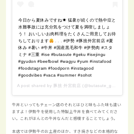
今日から夏休みですね☀︎ 猛暑が続くので熱中症と
水難事故には充分気をつけて夏を満喫しましょ
う！ おいしいお肉料理をたくさんご用意してお待
ちしております
. . . #伊勢 #豚捨外宮前店 #夏
休み #暑い #牛丼 #国産黒毛和牛 #伊勢肉 #スタ
ミナ #三重 #ise #butasute #geku #isejingu
#gyudon #beefbowl #wagyu #yum #instafood
#foodstagram #foodporn #instagood
#goodvibes #vaca #summer #sohot
A post shared by
豚捨 外宮前店
(@butasute_geku) on
Ju
牛丼といってもチェーン店のそれとはひと味もふた味も違い
ますよ！伊勢牛を使用した特製上牛丼を食べてみてくださ
い。これがほんとの牛丼なんだと感嘆することでしょう。
本店では伊勢牛のお土産のほか、すき焼きなどの本格的な