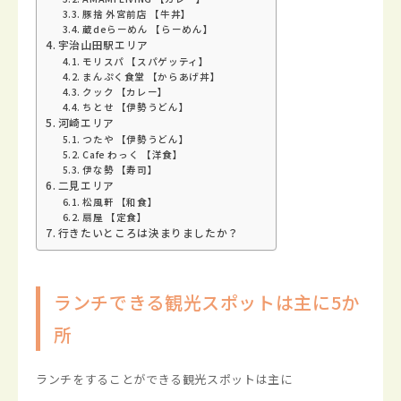
豚捨 外宮前店 【牛丼】
蔵deらーめん 【らーめん】
宇治山田駅エリア
モリスパ 【スパゲッティ】
まんぷく食堂 【からあげ丼】
クック 【カレー】
ちとせ 【伊勢うどん】
河崎エリア
つたや 【伊勢うどん】
Cafe わっく 【洋食】
伊な勢 【寿司】
二見エリア
松風軒 【和食】
扇屋 【定食】
行きたいところは決まりましたか？
ランチできる観光スポットは主に5か
所
ランチをすることができる観光スポットは主に