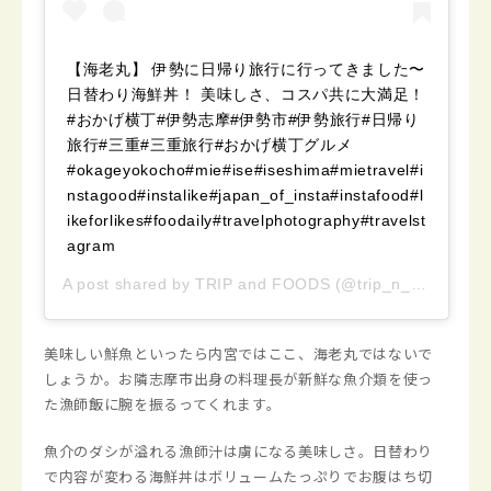
【海老丸】 伊勢に日帰り旅行に行ってきました〜
日替わり海鮮丼！ 美味しさ、コスパ共に大満足！
#おかげ横丁#伊勢志摩#伊勢市#伊勢旅行#日帰り
旅行#三重#三重旅行#おかげ横丁グルメ
#okageyokocho#mie#ise#iseshima#mietravel#i
nstagood#instalike#japan_of_insta#instafood#l
ikeforlikes#foodaily#travelphotography#travelst
agram
A post shared by
TRIP and FOODS
(@trip_n_foods) on
美味しい鮮魚といったら内宮ではここ、海老丸ではないで
しょうか。お隣志摩市出身の料理長が新鮮な魚介類を使っ
た漁師飯に腕を振るってくれます。
魚介のダシが溢れる漁師汁は虜になる美味しさ。日替わり
で内容が変わる海鮮丼はボリュームたっぷりでお腹はち切