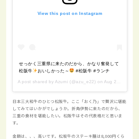
View this post on Instagram
せっかく三重県に来たのだから、かなり奮発して
松阪牛
おいしかった～
#松阪牛 #ランチ
A post shared by
Azumi
(@azu_e22) on
Aug 24, 2019 at 10:39pm PDT
日本三大和牛のひとつ松阪牛。ここ「おく乃」で贅沢に堪能
してみてはいかがでしょうか。折角伊勢に来たのだから、
三重の食材を堪能したい。松阪牛はその代表格だと思いま
す。
金額は、、、高いです。松坂牛のステーキ膳は8,000円くら