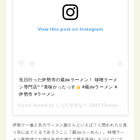
View this post on Instagram
先日行った伊勢市の蔵deラーメン！ 味噌ラーメ
ン専門店^ ^美味かったっす
#蔵deラーメン #
伊勢市 #ラーメン
A post shared by
しもだやすなり
(@8133yasu) on
Nov 1
伊勢で一番人気のラーメン屋さんといえば？と問われたら真
っ先に出てくるであろうここ「蔵deらーめん」。味噌ラー
メン専門店でお店は名前の通りで蔵を改装したつくりにな