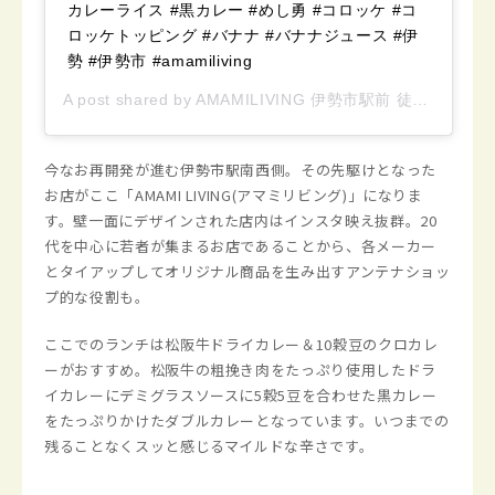
カレーライス #黒カレー #めし勇 #コロッケ #コ
ロッケトッピング #バナナ #バナナジュース #伊
勢 #伊勢市 #amamiliving
A post shared by
AMAMILIVING 伊勢市駅前 徒歩1分 CAFE
今なお再開発が進む伊勢市駅南西側。その先駆けとなった
お店がここ「AMAMI LIVING(アマミリビング)」になりま
す。壁一面にデザインされた店内はインスタ映え抜群。20
代を中心に若者が集まるお店であることから、各メーカー
とタイアップしてオリジナル商品を生み出すアンテナショッ
プ的な役割も。
ここでのランチは松阪牛ドライカレー＆10穀豆のクロカレ
ーがおすすめ。松阪牛の粗挽き肉をたっぷり使用したドラ
イカレーにデミグラスソースに5穀5豆を合わせた黒カレー
をたっぷりかけたダブルカレーとなっています。いつまでの
残ることなくスッと感じるマイルドな辛さです。