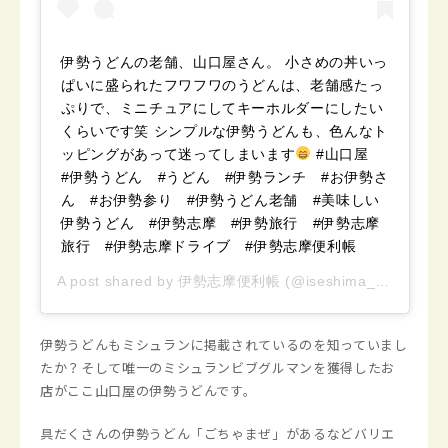
伊勢うどんの老舗、山口屋さん。 小さめの丼いっ
ぱいに盛られたフワフワのうどんは、老舗感たっ
ぷりで、ミニチュアにしてキーホルダーにしたい
くらいです笑 シンプルな伊勢うどんも、色んなト
ッピングがあって迷ってしまいます
#山口屋
#伊勢うどん #うどん #伊勢ランチ #お伊勢さ
ん #お伊勢参り #伊勢うどん老舗 #美味しい
伊勢うどん #伊勢志摩 #伊勢旅行 #伊勢志摩
旅行 #伊勢志摩ドライブ #伊勢志摩便利帳
A post shared by
伊勢志摩便利帳
(@iseshima_convenientbook) on
伊勢うどんもミシュランに掲載されているのを知っていまし
たか？そして唯一のミシュランビブグルマンを獲得したお
店がここ山口屋の伊勢うどんです。
具だくさんの伊勢うどん「ごちゃまぜ」があるなどバリエ