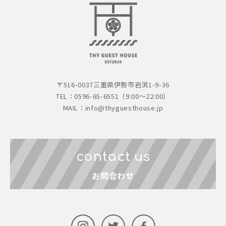
〒516-0037
三重県伊勢市岩渕1-9-36
TEL：0596-65-6551（9:00～22:00）
MAIL：
info@thyguesthouse.jp
contact us
お問合わせ
instagram
Twitter
facebook